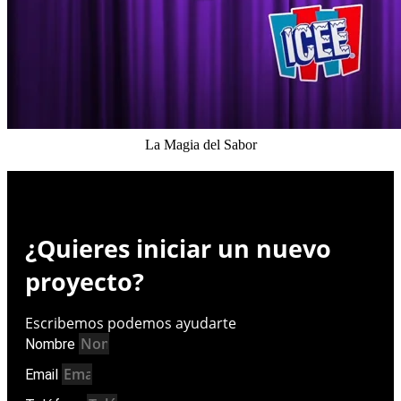
La Magia del Sabor
¿Quieres iniciar un nuevo
proyecto?
E
s
c
r
i
b
e
m
o
s
p
o
d
e
m
o
s
a
y
u
d
a
r
t
e
Nombre
Email