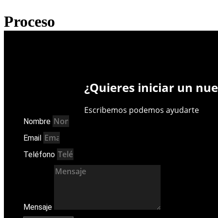
Proceso
¿Quieres iniciar un nu
E
s
c
r
i
b
e
m
o
s
p
o
d
e
m
o
s
a
y
u
d
a
r
t
e
Nombre
Email
Teléfono
Mensaje