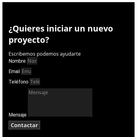
¿Quieres iniciar un nuevo
proyecto?
E
s
c
r
i
b
e
m
o
s
p
o
d
e
m
o
s
a
y
u
d
a
r
t
e
Nombre
Email
Teléfono
Mensaje
Contactar