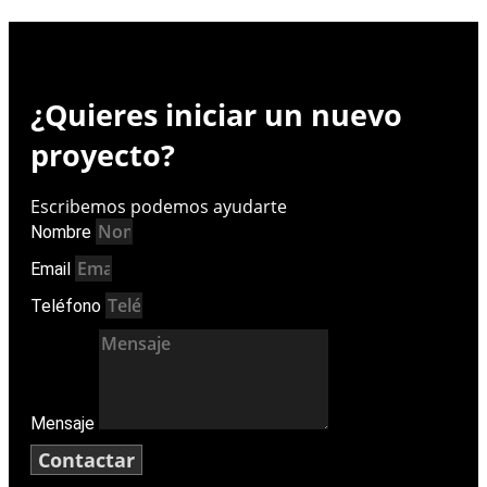
¿Quieres iniciar un nuevo
proyecto?
E
s
c
r
i
b
e
m
o
s
p
o
d
e
m
o
s
a
y
u
d
a
r
t
e
Nombre
Email
Teléfono
Mensaje
Contactar